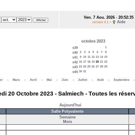
Ven. 7 Aou. 2026
-
20:52:35
-
Aide
version 4.1
octobre 2023
s39
1
s40
2
3
4
5
6
7
8
s41
9
10
11
12
13
14
15
s42
16
17
18
19
20
21
22
s43
23
24
25
26
27
28
29
s44
30
31
er
-
Mars
-
Avril
-
Mai
-
Juin
-
Juillet
-
Août
-
Septembre
di 20 Octobre 2023 - Salmiech - Toutes les réser
Aujourd'hui
Salle Polyvalente
Semaine
Mois