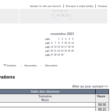
|
|
Ajouter le site aux favoris
Envoyer à un(e) ami(e)
Contact
novembre 2023
s44
1
2
3
4
5
s45
6
7
8
9
10
11
12
s46
13
14
15
16
17
18
19
s47
20
21
22
23
24
25
26
s48
27
28
29
30
-
Octobre
-
Novembre
-
Décembre
vations
Aller au jour suivant >>
Salle des réunions
Semaine
Heure :
Mois
08:00
08:15