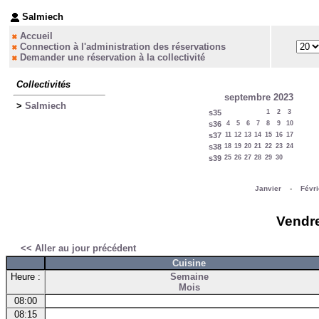
Salmiech
Accueil
Connection à l'administration des réservations
Demander une réservation à la collectivité
Collectivités
septembre 2023
>
Salmiech
s35
1
2
3
s36
4
5
6
7
8
9
10
s37
11
12
13
14
15
16
17
s38
18
19
20
21
22
23
24
s39
25
26
27
28
29
30
Janvier
-
Févri
Vendre
<< Aller au jour précédent
Cuisine
Heure :
Semaine
Mois
08:00
08:15