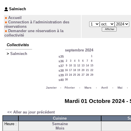
Salmiech
Accueil
Connection à l'administration des
réservations
Demander une réservation à la
collectivité
Collectivités
septembre 2024
>
Salmiech
s35
1
s36
2
3
4
5
6
7
8
s37
9
10
11
12
13
14
15
s38
16
17
18
19
20
21
22
s39
23
24
25
26
27
28
29
s40
30
Janvier
-
Février
-
Mars
-
Avril
-
Mai
Mardi 01 Octobre 2024 - 
<< Aller au jour précédent
Cuisine
S
Heure :
Semaine
Mois