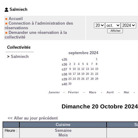
Salmiech
Accueil
Connection à l'administration des
réservations
Demander une réservation à la
collectivité
Collectivités
septembre 2024
>
Salmiech
s35
1
s36
2
3
4
5
6
7
8
s37
9
10
11
12
13
14
15
s38
16
17
18
19
20
21
22
s39
23
24
25
26
27
28
29
s40
30
Janvier
-
Février
-
Mars
-
Avril
-
Mai
Dimanche 20 Octobre 2024 -
<< Aller au jour précédent
Cuisine
S
Heure :
Semaine
Mois