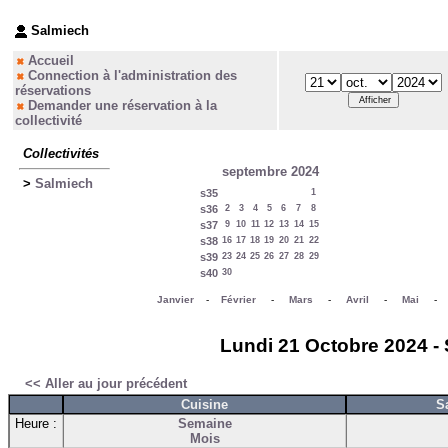
Salmiech
Accueil
Connection à l'administration des
réservations
Demander une réservation à la
collectivité
Collectivités
septembre 2024
>
Salmiech
s35
1
s36
2
3
4
5
6
7
8
s37
9
10
11
12
13
14
15
s38
16
17
18
19
20
21
22
s39
23
24
25
26
27
28
29
s40
30
Janvier
-
Février
-
Mars
-
Avril
-
Mai
Lundi 21 Octobre 2024 - 
<< Aller au jour précédent
Cuisine
S
Heure :
Semaine
Mois