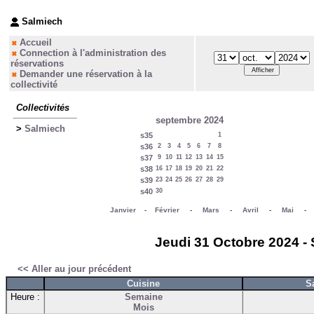
Salmiech
Accueil
Connection à l'administration des
réservations
Demander une réservation à la
collectivité
Collectivités
septembre 2024
>
Salmiech
s35
1
s36
2
3
4
5
6
7
8
s37
9
10
11
12
13
14
15
s38
16
17
18
19
20
21
22
s39
23
24
25
26
27
28
29
s40
30
Janvier
-
Février
-
Mars
-
Avril
-
Mai
Jeudi 31 Octobre 2024 - 
<< Aller au jour précédent
Cuisine
S
Heure :
Semaine
Mois