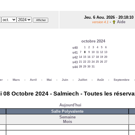
Jeu. 6 Aou. 2026
-
20:18:10
-
Aide
version 4.1
octobre 2024
s40
1
2
3
4
5
6
s41
7
8
9
10
11
12
13
s42
14
15
16
17
18
19
20
s43
21
22
23
24
25
26
27
s44
28
29
30
31
er
-
Mars
-
Avril
-
Mai
-
Juin
-
Juillet
-
Août
-
Septembre
i 08 Octobre 2024 - Salmiech - Toutes les réserva
Aujourd'hui
Salle Polyvalente
Semaine
Mois