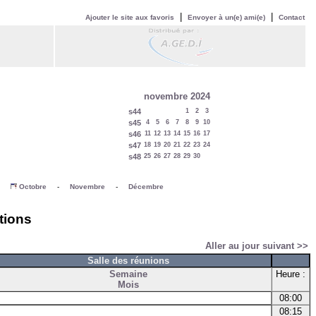
|
|
Ajouter le site aux favoris
Envoyer à un(e) ami(e)
Contact
novembre 2024
s44
1
2
3
s45
4
5
6
7
8
9
10
s46
11
12
13
14
15
16
17
s47
18
19
20
21
22
23
24
s48
25
26
27
28
29
30
-
Octobre
-
Novembre
-
Décembre
tions
Aller au jour suivant >>
Salle des réunions
Semaine
Heure :
Mois
08:00
08:15