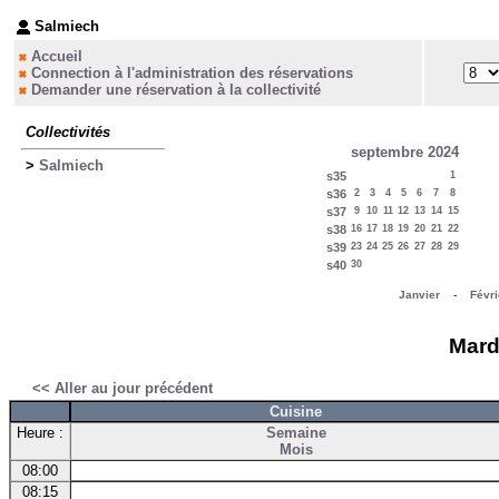
Salmiech
Accueil
Connection à l'administration des réservations
Demander une réservation à la collectivité
Collectivités
septembre 2024
>
Salmiech
s35
1
s36
2
3
4
5
6
7
8
s37
9
10
11
12
13
14
15
s38
16
17
18
19
20
21
22
s39
23
24
25
26
27
28
29
s40
30
Janvier
-
Févri
Mard
<< Aller au jour précédent
Cuisine
Heure :
Semaine
Mois
08:00
08:15