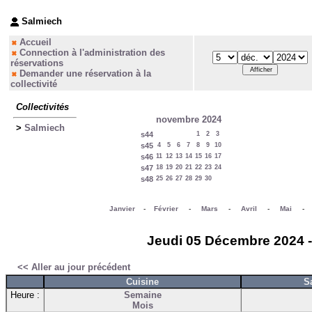
Salmiech
Accueil
Connection à l'administration des
réservations
Demander une réservation à la
collectivité
Collectivités
novembre 2024
>
Salmiech
s44
1
2
3
s45
4
5
6
7
8
9
10
s46
11
12
13
14
15
16
17
s47
18
19
20
21
22
23
24
s48
25
26
27
28
29
30
Janvier
-
Février
-
Mars
-
Avril
-
Mai
Jeudi 05 Décembre 2024 - 
<< Aller au jour précédent
Cuisine
S
Heure :
Semaine
Mois