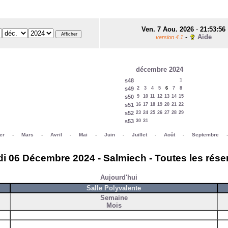
Ven. 7 Aou. 2026
-
21:53:56
-
Aide
version 4.1
décembre 2024
s48
1
s49
2
3
4
5
6
7
8
s50
9
10
11
12
13
14
15
s51
16
17
18
19
20
21
22
s52
23
24
25
26
27
28
29
s53
30
31
er
-
Mars
-
Avril
-
Mai
-
Juin
-
Juillet
-
Août
-
Septembre
i 06 Décembre 2024 - Salmiech - Toutes les rése
Aujourd'hui
Salle Polyvalente
Semaine
Mois