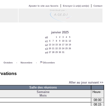
|
|
Ajouter le site aux favoris
Envoyer à un(e) ami(e)
Contact
janvier 2025
s0
1
2
3
4
5
s1
6
7
8
9
10
11
12
s2
13
14
15
16
17
18
19
s3
20
21
22
23
24
25
26
s4
27
28
29
30
31
-
Octobre
-
Novembre
-
Décembre
rvations
Aller au jour suivant >>
Salle des réunions
Semaine
Heure :
Mois
08:00
08:15