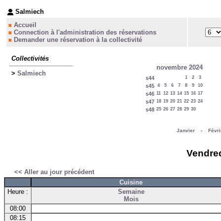
Salmiech
Accueil
Connection à l'administration des réservations
Demander une réservation à la collectivité
Collectivités
novembre 2024
>
Salmiech
s44
1
2
3
s45
4
5
6
7
8
9
10
s46
11
12
13
14
15
16
17
s47
18
19
20
21
22
23
24
s48
25
26
27
28
29
30
Janvier
-
Févri
Vendred
<< Aller au jour précédent
Cuisine
Heure :
Semaine
Mois
08:00
08:15