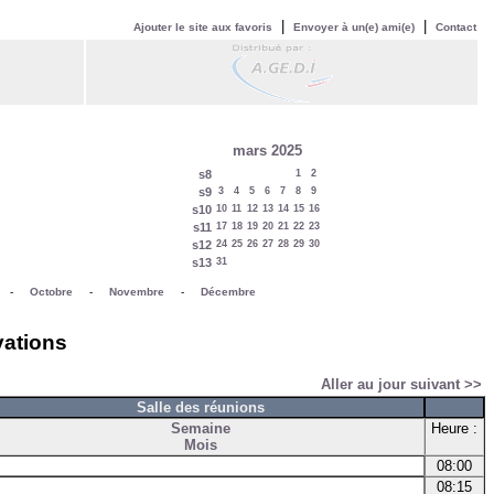
|
|
Ajouter le site aux favoris
Envoyer à un(e) ami(e)
Contact
mars 2025
s8
1
2
s9
3
4
5
6
7
8
9
s10
10
11
12
13
14
15
16
s11
17
18
19
20
21
22
23
s12
24
25
26
27
28
29
30
s13
31
-
Octobre
-
Novembre
-
Décembre
vations
Aller au jour suivant >>
Salle des réunions
Semaine
Heure :
Mois
08:00
08:15