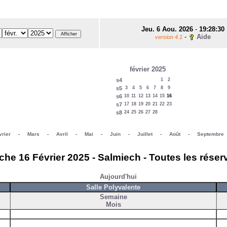
Jeu. 6 Aou. 2026
-
19:28:30
-
Aide
version 4.1
février 2025
s4
1
2
s5
3
4
5
6
7
8
9
s6
10
11
12
13
14
15
16
s7
17
18
19
20
21
22
23
s8
24
25
26
27
28
vrier
-
Mars
-
Avril
-
Mai
-
Juin
-
Juillet
-
Août
-
Septembre
he 16 Février 2025 - Salmiech - Toutes les réser
Aujourd'hui
Salle Polyvalente
Semaine
Mois