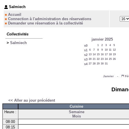
Salmiech
Accueil
Connection à l'administration des réservations
Demander une réservation à la collectivité
Collectivités
janvier 2025
>
Salmiech
s0
1
2
3
4
5
s1
6
7
8
9
10
11
12
s2
13
14
15
16
17
18
19
s3
20
21
22
23
24
25
26
s4
27
28
29
30
31
Janvier
-
Fé
Dimanc
<< Aller au jour précédent
Cuisine
Heure :
Semaine
Mois
08:00
08:15