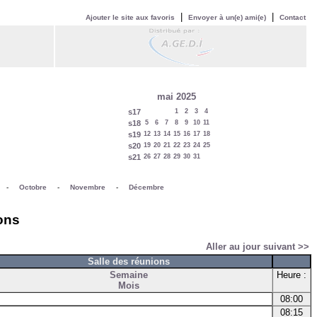
|
|
Ajouter le site aux favoris
Envoyer à un(e) ami(e)
Contact
mai 2025
s17
1
2
3
4
s18
5
6
7
8
9
10
11
s19
12
13
14
15
16
17
18
s20
19
20
21
22
23
24
25
s21
26
27
28
29
30
31
-
Octobre
-
Novembre
-
Décembre
ions
Aller au jour suivant >>
Salle des réunions
Semaine
Heure :
Mois
08:00
08:15