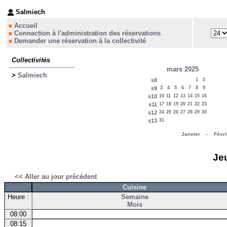
Salmiech
Accueil
Connection à l'administration des réservations
Demander une réservation à la collectivité
Collectivités
mars 2025
>
Salmiech
s8
1
2
s9
3
4
5
6
7
8
9
s10
10
11
12
13
14
15
16
s11
17
18
19
20
21
22
23
s12
24
25
26
27
28
29
30
s13
31
Janvier
-
Févri
Jeu
<< Aller au jour précédent
Cuisine
Heure :
Semaine
Mois
08:00
08:15