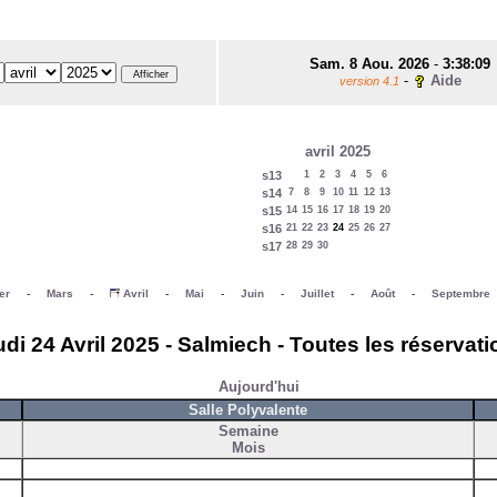
Sam. 8 Aou. 2026
-
3:38:09
-
Aide
version 4.1
avril 2025
s13
1
2
3
4
5
6
s14
7
8
9
10
11
12
13
s15
14
15
16
17
18
19
20
s16
21
22
23
24
25
26
27
s17
28
29
30
er
-
Mars
-
Avril
-
Mai
-
Juin
-
Juillet
-
Août
-
Septembre
di 24 Avril 2025 - Salmiech - Toutes les réservat
Aujourd'hui
Salle Polyvalente
Semaine
Mois